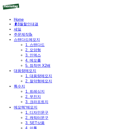
Home
🥊8월할인대결
세일
주문제작📝
스탠다드메모지
1. 스탠다드
2. 모양형
3. 인덱스
4. 메모롤
5. 점착면 X2배
대용량메모지
1. 대용량메모지
2. 절약형메모지
특수지
1. 트레싱지
2. 무진지
3. 크라프트지
메모텍⁺메모지
1. 디자인문구
2. 캐릭터문구
3. SET상품
4. 아톰