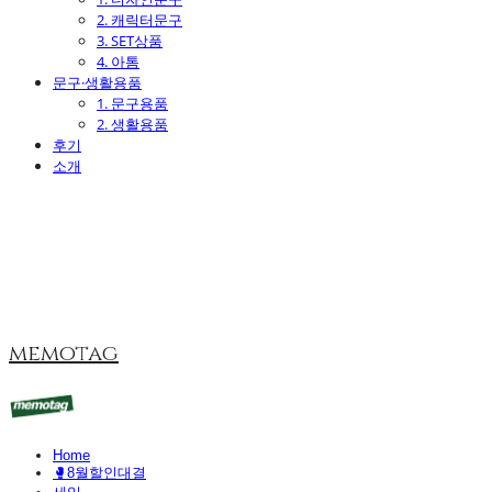
2. 캐릭터문구
3. SET상품
4. 아톰
문구·생활용품
1. 문구용품
2. 생활용품
후기
소개
memotag
Home
🥊8월할인대결