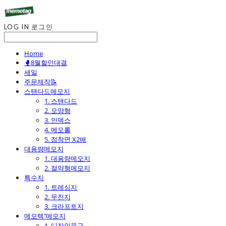
LOG IN
로그인
Home
🥊8월할인대결
세일
주문제작📝
스탠다드메모지
1. 스탠다드
2. 모양형
3. 인덱스
4. 메모롤
5. 점착면 X2배
대용량메모지
1. 대용량메모지
2. 절약형메모지
특수지
1. 트레싱지
2. 무진지
3. 크라프트지
메모텍⁺메모지
1. 디자인문구