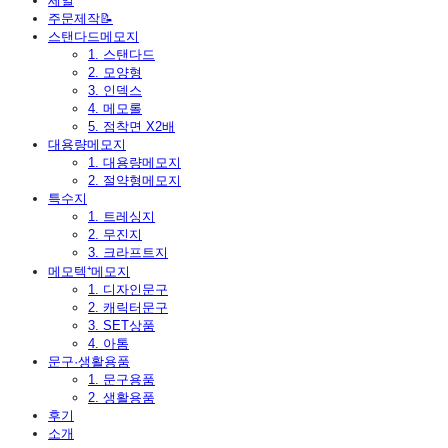
세일
주문제작📝
스탠다드메모지
1. 스탠다드
2. 모양형
3. 인덱스
4. 메모롤
5. 점착면 X2배
대용량메모지
1. 대용량메모지
2. 절약형메모지
특수지
1. 트레싱지
2. 무진지
3. 크라프트지
메모텍⁺메모지
1. 디자인문구
2. 캐릭터문구
3. SET상품
4. 아톰
문구·생활용품
1. 문구용품
2. 생활용품
후기
소개