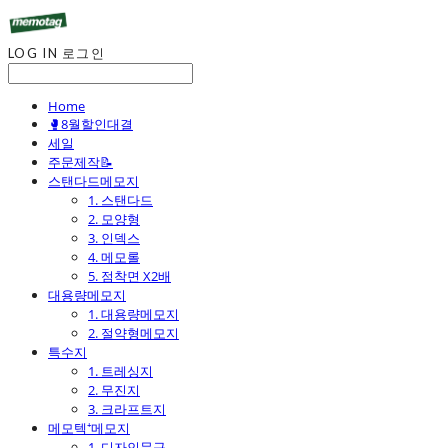
LOG IN
로그인
Home
🥊8월할인대결
세일
주문제작📝
스탠다드메모지
1. 스탠다드
2. 모양형
3. 인덱스
4. 메모롤
5. 점착면 X2배
대용량메모지
1. 대용량메모지
2. 절약형메모지
특수지
1. 트레싱지
2. 무진지
3. 크라프트지
메모텍⁺메모지
1. 디자인문구