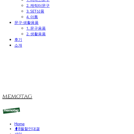
2. 캐릭터문구
3. SET상품
4. 아톰
문구·생활용품
1. 문구용품
2. 생활용품
후기
소개
memotag
Home
🥊8월할인대결