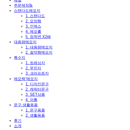
세일
주문제작📝
스탠다드메모지
1. 스탠다드
2. 모양형
3. 인덱스
4. 메모롤
5. 점착면 X2배
대용량메모지
1. 대용량메모지
2. 절약형메모지
특수지
1. 트레싱지
2. 무진지
3. 크라프트지
메모텍⁺메모지
1. 디자인문구
2. 캐릭터문구
3. SET상품
4. 아톰
문구·생활용품
1. 문구용품
2. 생활용품
후기
소개