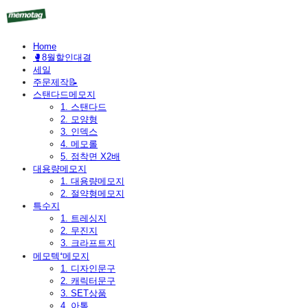
Home
🥊8월할인대결
세일
주문제작📝
스탠다드메모지
1. 스탠다드
2. 모양형
3. 인덱스
4. 메모롤
5. 점착면 X2배
대용량메모지
1. 대용량메모지
2. 절약형메모지
특수지
1. 트레싱지
2. 무진지
3. 크라프트지
메모텍⁺메모지
1. 디자인문구
2. 캐릭터문구
3. SET상품
4. 아톰