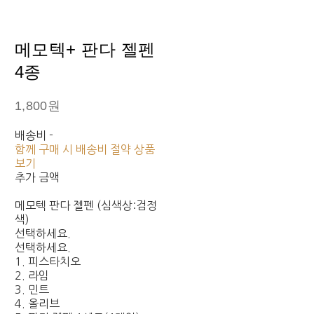
메모텍+ 판다 젤펜
4종
1,800원
배송비
-
함께 구매 시 배송비 절약 상품
보기
추가 금액
메모텍 판다 젤펜 (심색상:검정
색)
선택하세요.
선택하세요.
1. 피스타치오
2. 라임
3. 민트
4. 올리브