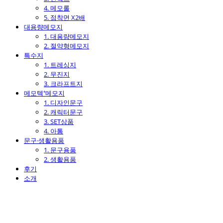
4. 메모롤
5. 점착면 X2배
대용량메모지
1. 대용량메모지
2. 절약형메모지
특수지
1. 트레싱지
2. 무진지
3. 크라프트지
메모텍⁺메모지
1. 디자인문구
2. 캐릭터문구
3. SET상품
4. 아톰
문구·생활용품
1. 문구용품
2. 생활용품
후기
소개