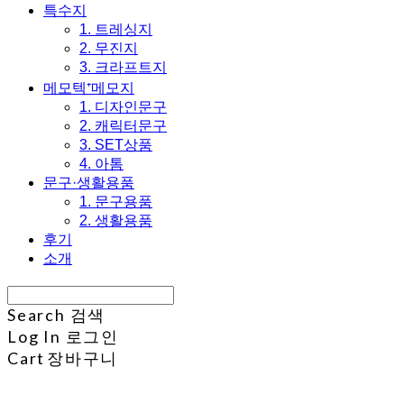
특수지
1. 트레싱지
2. 무진지
3. 크라프트지
메모텍⁺메모지
1. 디자인문구
2. 캐릭터문구
3. SET상품
4. 아톰
문구·생활용품
1. 문구용품
2. 생활용품
후기
소개
Search
검색
Log In
로그인
Cart
장바구니