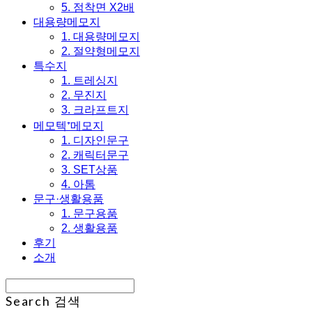
5. 점착면 X2배
대용량메모지
1. 대용량메모지
2. 절약형메모지
특수지
1. 트레싱지
2. 무진지
3. 크라프트지
메모텍⁺메모지
1. 디자인문구
2. 캐릭터문구
3. SET상품
4. 아톰
문구·생활용품
1. 문구용품
2. 생활용품
후기
소개
Search
검색