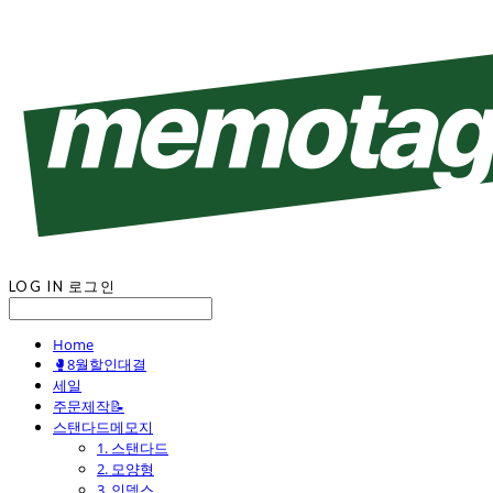
LOG IN
로그인
Home
🥊8월할인대결
세일
주문제작📝
스탠다드메모지
1. 스탠다드
2. 모양형
3. 인덱스