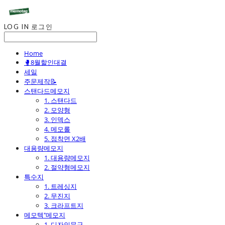
LOG IN
로그인
Home
🥊8월할인대결
세일
주문제작📝
스탠다드메모지
1. 스탠다드
2. 모양형
3. 인덱스
4. 메모롤
5. 점착면 X2배
대용량메모지
1. 대용량메모지
2. 절약형메모지
특수지
1. 트레싱지
2. 무진지
3. 크라프트지
메모텍⁺메모지
1. 디자인문구