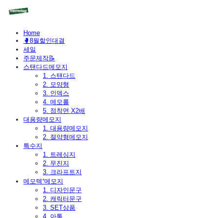
Home
🥊8월할인대결
세일
주문제작📝
스탠다드메모지
1. 스탠다드
2. 모양형
3. 인덱스
4. 메모롤
5. 점착면 X2배
대용량메모지
1. 대용량메모지
2. 절약형메모지
특수지
1. 트레싱지
2. 무진지
3. 크라프트지
메모텍⁺메모지
1. 디자인문구
2. 캐릭터문구
3. SET상품
4. 아톰