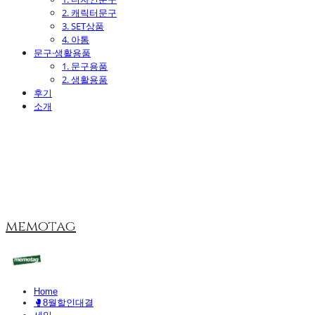
2. 캐릭터문구
3. SET상품
4. 아톰
문구·생활용품
1. 문구용품
2. 생활용품
후기
소개
memotag
Home
🥊8월할인대결