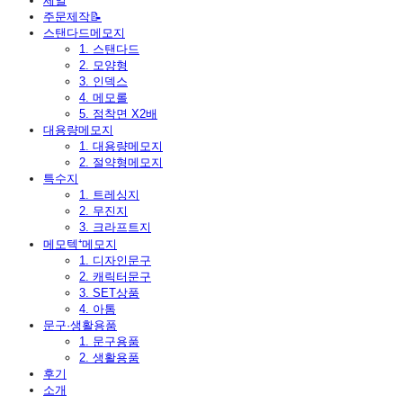
세일
주문제작📝
스탠다드메모지
1. 스탠다드
2. 모양형
3. 인덱스
4. 메모롤
5. 점착면 X2배
대용량메모지
1. 대용량메모지
2. 절약형메모지
특수지
1. 트레싱지
2. 무진지
3. 크라프트지
메모텍⁺메모지
1. 디자인문구
2. 캐릭터문구
3. SET상품
4. 아톰
문구·생활용품
1. 문구용품
2. 생활용품
후기
소개