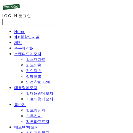
LOG IN
로그인
Home
🥊8월할인대결
세일
주문제작📝
스탠다드메모지
1. 스탠다드
2. 모양형
3. 인덱스
4. 메모롤
5. 점착면 X2배
대용량메모지
1. 대용량메모지
2. 절약형메모지
특수지
1. 트레싱지
2. 무진지
3. 크라프트지
메모텍⁺메모지
1. 디자인문구