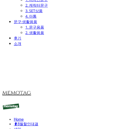
2. 캐릭터문구
3. SET상품
4. 아톰
문구·생활용품
1. 문구용품
2. 생활용품
후기
소개
memotag
Home
🥊8월할인대결