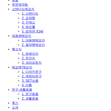
세일
주문제작📝
스탠다드메모지
1. 스탠다드
2. 모양형
3. 인덱스
4. 메모롤
5. 점착면 X2배
대용량메모지
1. 대용량메모지
2. 절약형메모지
특수지
1. 트레싱지
2. 무진지
3. 크라프트지
메모텍⁺메모지
1. 디자인문구
2. 캐릭터문구
3. SET상품
4. 아톰
문구·생활용품
1. 문구용품
2. 생활용품
후기
소개