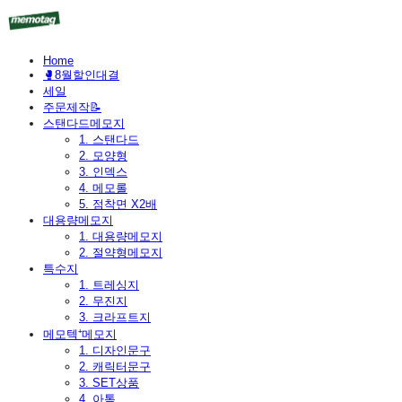
Home
🥊8월할인대결
세일
주문제작📝
스탠다드메모지
1. 스탠다드
2. 모양형
3. 인덱스
4. 메모롤
5. 점착면 X2배
대용량메모지
1. 대용량메모지
2. 절약형메모지
특수지
1. 트레싱지
2. 무진지
3. 크라프트지
메모텍⁺메모지
1. 디자인문구
2. 캐릭터문구
3. SET상품
4. 아톰